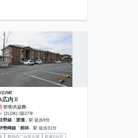
ト
市
広内町
EA広内Ⅱ
円
管理/共益費-
㎡ (2LDK) /築27年
佐野線
「
渡瀬
」駅 徒歩9分
伊勢崎線
「
館林
」駅 徒歩31分
場
敷地内ごみ置き場
駐車2台可