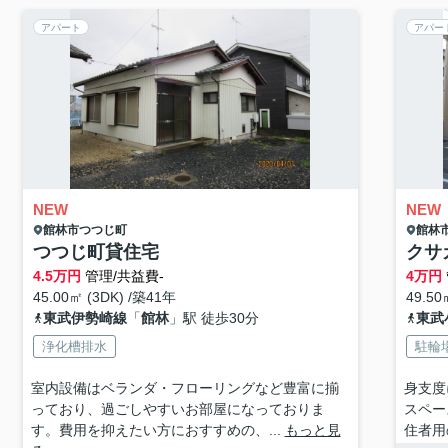
アパート
アパー
NEW
NEW
館林市
つつじ町
館林
つつじ町貸住宅
クサ
4.5
万円
管理/共益費-
4
万円
45.00㎡ (3DK) /築41年
49.50
東武伊勢崎線
「
館林
」駅 徒歩30分
東武
浄化槽排水
駐輪
室内設備はベランダ・フローリングなど豊富に揃
身支度
っており、過ごしやすいお部屋になっておりま
スペー
す。費用を抑えたい方におすすめの、...
もっと見
住者用