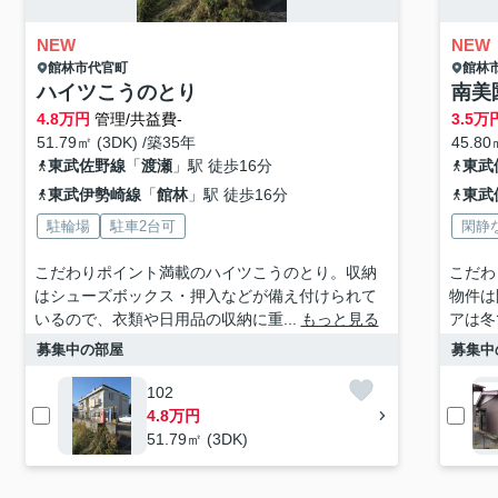
NEW
NEW
館林市
代官町
館林
ハイツこうのとり
南美
4.8
万円
管理/共益費-
3.5
万
51.79㎡ (3DK) /築35年
45.80
東武佐野線
「
渡瀬
」駅 徒歩16分
東武
東武伊勢崎線
「
館林
」駅 徒歩16分
東武
駐輪場
駐車2台可
閑静
こだわりポイント満載のハイツこうのとり。収納
こだわ
はシューズボックス・押入などが備え付けられて
物件は
いるので、衣類や日用品の収納に重...
もっと見る
アは冬
募集中の部屋
募集中
102
4.8万円
51.79㎡ (3DK)