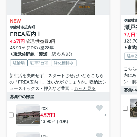
NEW
館林
瀬戸
館林市
広内町
FREA広内Ⅰ
7
万円
123.7
4.5
万円
管理/共益費0円
東武
43.90㎡ (2DK) /築28年
東武佐野線
「
渡瀬
」駅 徒歩9分
駐車
駐輪場
駐車2台可
浄化槽排水
こちら
内にあ
新生活を失敗せず、スタートさせたいならこちら
ン・脱
の「FREA広内Ⅰ」はいかがでしょうか。収納はシ
ューズボックス・押入など豊富...
もっと見る
募集中
募集中の部屋
203
4.5万円
43.90㎡ (2DK)
105