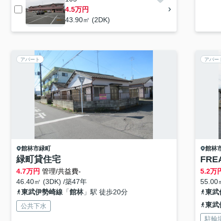
4.5万円
43.90㎡ (2DK)
アパート
アパー
館林市
緑町
館林
緑町貸住宅
FR
4.7
万円
管理/共益費-
5.2
万
46.40㎡ (3DK) /築47年
55.00
東武伊勢崎線
「
館林
」駅 徒歩20分
東武
東武
公共下水
駐輪