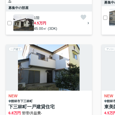
る
募集中
募集中の部屋
1階
4.5万円
45.00㎡ (3DK)
一戸建て
アパー
NEW
NEW
館林市
下三林町
館林
下三林町一戸建貸住宅
東美
6.8
万円
管理/共益費-
4.5
万