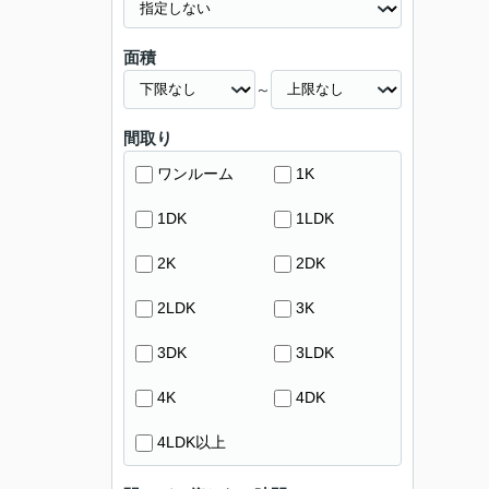
面積
～
間取り
ワンルーム
1K
1DK
1LDK
2K
2DK
2LDK
3K
3DK
3LDK
4K
4DK
4LDK以上