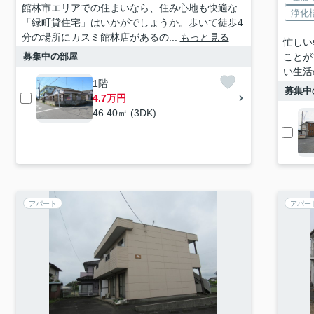
館林市エリアでの住まいなら、住み心地も快適な
浄化
「緑町貸住宅」はいかがでしょうか。歩いて徒歩4
分の場所にカスミ館林店があるの...
もっと見る
忙しい
募集中の部屋
ことが
い生活
1階
募集中
4.7万円
46.40㎡ (3DK)
アパート
アパー