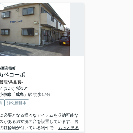
ト
市
西高根町
カベコーポ
管理/共益費-
㎡ (3DK) /築33年
小泉線
「
成島
」駅 徒歩17分
場
浄化槽排水
に必要となる様々なアイテムを収納可能な
スがある独立洗面台を設置しています。居
の駐輪場が付いている物件で...
もっと見る