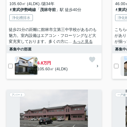
105.60㎡ (4LDK) /築34年
46.00
東武伊勢崎線
「
茂林寺前
」駅 徒歩40分
東武
浄化槽排水
浄化
徒歩21分の距離に館林市立第三中学校があるのも
こちら
魅力。室内設備はエアコン・フローリングなど大
があり
変充実しております。多くの方に...
もっと見る
が揃っ
募集中の部屋
募集中
6.8万円
105.60㎡ (4LDK)
アパート
一戸建