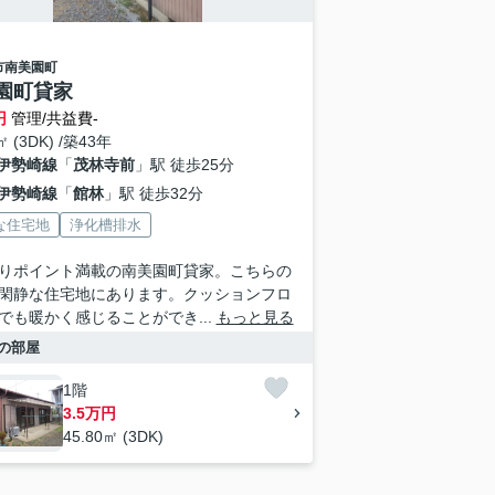
市
南美園町
園町貸家
円
管理/共益費-
㎡ (3DK) /築43年
伊勢崎線
「
茂林寺前
」駅 徒歩25分
伊勢崎線
「
館林
」駅 徒歩32分
な住宅地
浄化槽排水
りポイント満載の南美園町貸家。こちらの
閑静な住宅地にあります。クッションフロ
でも暖かく感じることができ...
もっと見る
の部屋
1階
3.5万円
45.80㎡ (3DK)