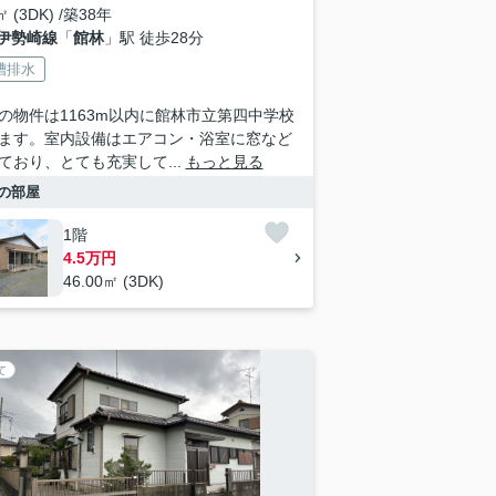
㎡ (3DK) /築38年
伊勢崎線
「
館林
」駅 徒歩28分
槽排水
の物件は1163m以内に館林市立第四中学校
ます。室内設備はエアコン・浴室に窓など
ており、とても充実して...
もっと見る
の部屋
1階
4.5万円
46.00㎡ (3DK)
て