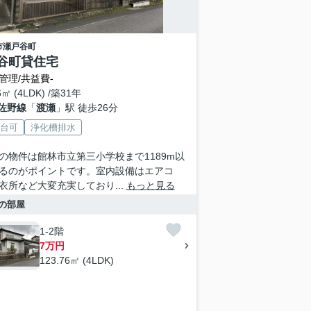
市
瀬戸谷町
谷町貸住宅
管理/共益費-
6㎡ (4LDK) /築31年
佐野線
「
渡瀬
」駅 徒歩26分
2台可
浄化槽排水
の物件は館林市立第三小学校まで1189m以
るのがポイントです。室内設備はエアコ
衣所など大変充実しており...
もっと見る
の部屋
1-2階
7万円
123.76㎡ (4LDK)