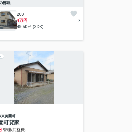
の部屋
203
4万円
49.50㎡ (3DK)
ト
市
東美園町
園町貸家
円
管理/共益費-