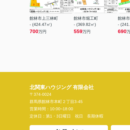
館林市上三林町
館林市堀工町
館林市
- (424.47㎡)
- (369.82㎡)
- (241
700
559
690
万円
万円
北関東ハウジング 有限会社
〒374-0024
群馬県館林市本町２丁目3-45
営業時間：
10:00~18:00
定休日：
第1・3日曜日 祝日 長期休暇