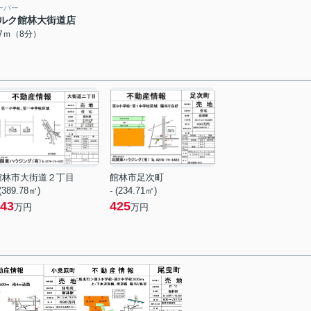
ーパー
ルク館林大街道店
07ｍ（8分）
館林市大街道２丁目
館林市足次町
 (389.78㎡)
- (234.71㎡)
43
425
万円
万円