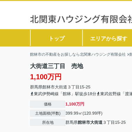
トップ
エリアから探す
館林市の不動産をお探しなら北関東ハウジング有限会社
大街道三丁目 売地
1,100万円
群馬県
館林市
大街道
３丁目15-25
東武伊勢崎線「館林」駅徒歩18分
東武佐野線「渡瀬
1,100万円
価格
399.99㎡(120.99坪)
土地面積(坪数)
群馬県
館林市
大街道
３丁目15-25
所在地