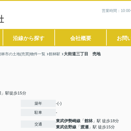
営業時間：10:0
沿線から探す
会社概要
お問
大街道三丁目 売地
館林市の土地(売買)物件一覧
館林駅
」駅徒歩15分
-(-)
築年
-
駐車
東武伊勢崎線
「
館林
」駅 徒歩18分
交通
東武佐野線
「
渡瀬
」駅 徒歩15分