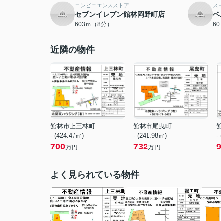
コンビニエンスストア
ス
セブンイレブン館林岡野町店
ベ
603ｍ（8分）
6
近隣の物件
館林市上三林町
館林市尾曳町
- (424.47㎡)
- (241.98㎡)
-
700
732
9
万円
万円
よく見られている物件