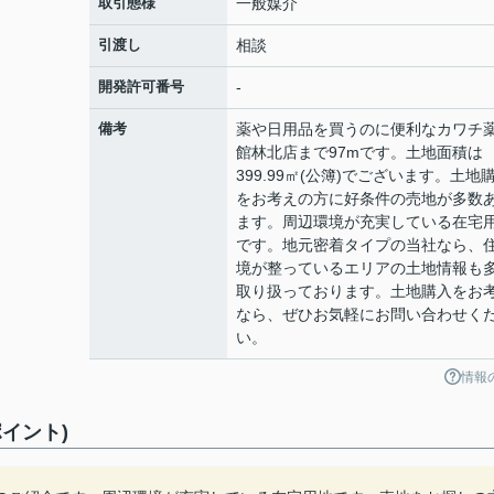
取引態様
一般媒介
引渡し
相談
開発許可番号
-
備考
薬や日用品を買うのに便利なカワチ
館林北店まで97mです。土地面積は
399.99㎡(公簿)でございます。土地
をお考えの方に好条件の売地が多数
ます。周辺環境が充実している在宅
です。地元密着タイプの当社なら、
境が整っているエリアの土地情報も
取り扱っております。土地購入をお
なら、ぜひお気軽にお問い合わせく
い。
情報
イント)