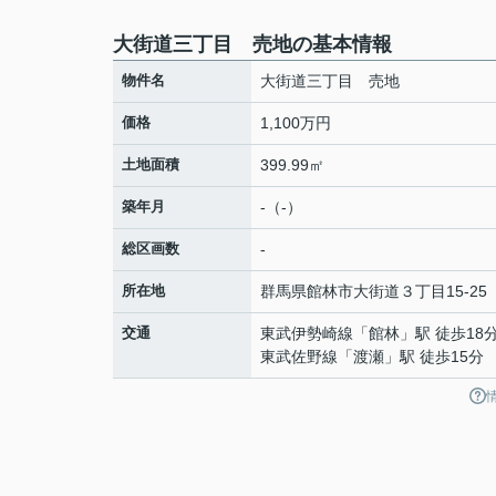
大街道三丁目 売地の基本情報
物件名
大街道三丁目 売地
価格
1,100万円
土地面積
399.99㎡
築年月
-（-）
総区画数
-
所在地
群馬県
館林市
大街道
３丁目15-25
交通
東武伊勢崎線
「
館林
」駅 徒歩18
東武佐野線
「
渡瀬
」駅 徒歩15分