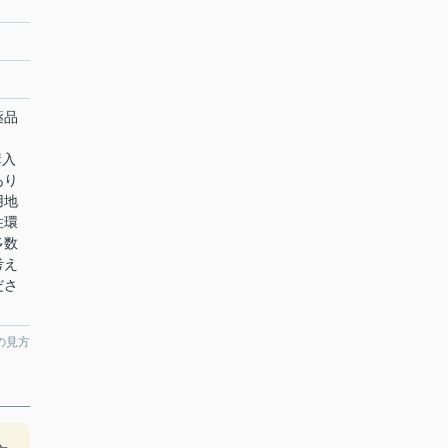
薬品
購入
あり
用地
住環
多数
考え
ださ
の見方