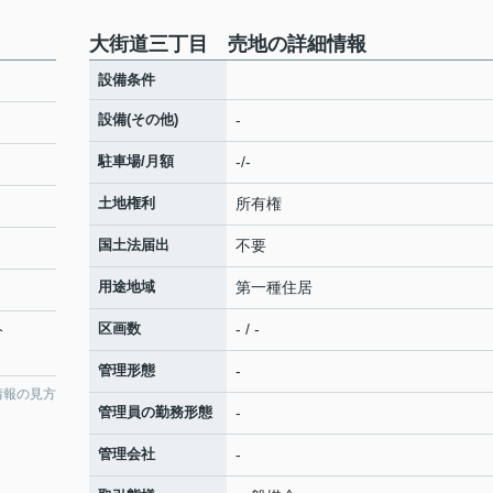
大街道三丁目 売地の詳細情報
設備条件
設備(その他)
-
駐車場/月額
-/-
土地権利
所有権
国土法届出
不要
用途地域
第一種住居
区画数
- / -
分
管理形態
-
情報の見方
管理員の勤務形態
-
管理会社
-