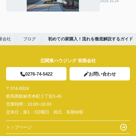
方のポイントと
2025.10.24
は？
限会社
ブログ
初めての家購入！流れを徹底解説するガイド
北関東ハウジング 有限会社
0276-74-5422
お問い合わせ
〒374-0024
群馬県館林市本町２丁目3-45
営業時間：
10:00~18:00
定休日：
第1・3日曜日 祝日 長期休暇
トップページ