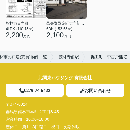
館林市日向町
邑楽郡邑楽町大字新中野
4LDK (110.13㎡)
6DK (153.53㎡)
2,200
2,100
万円
万円
林市の戸建(売買)物件一覧
茂林寺前駅
堀工町 中古戸建て
北関東ハウジング 有限会社
0276-74-5422
お問い合わせ
〒374-0024
群馬県館林市本町２丁目3-45
営業時間：
10:00~18:00
定休日：
第1・3日曜日 祝日 長期休暇