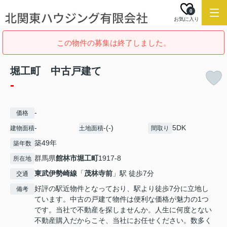
0
お気に入り
この物件の募集は終了しました。
堀工町 中古戸建て
-
-
価格
-
-(-)
5DK
建物面積
土地面積
間取り
築49年
築年数
群馬県
館林市
堀工町
1917‐8
所在地
東武伊勢崎線
「
茂林寺前
」駅 徒歩7分
交通
好評の駅近物件となっており、駅より徒歩7分に立地し
備考
ています。中古の戸建て物件は便利な価格が魅力の1つ
です。当社で不動産を探しませんか。人生に何度とない
不動産購入だからこそ、当社にお任せください。数多く