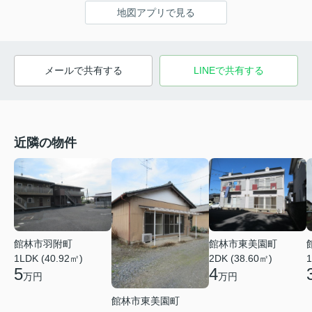
地図アプリで見る
メールで共有する
LINEで共有する
近隣の物件
館林市羽附町
館林市東美園町
1LDK (40.92㎡)
2DK (38.60㎡)
1
5
4
万円
万円
館林市東美園町