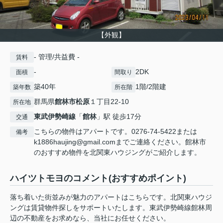
【外観】
- 管理/共益費 -
賃料
-
2DK
面積
間取り
築40年
1階/2階建
築年数
所在階
群馬県
館林市
松原
１丁目22-10
所在地
東武伊勢崎線
「
館林
」駅 徒歩17分
交通
こちらの物件はアパートです。0276-74-5422または
備考
k1886haujing@gmail.comまでご連絡ください。館林市
のおすすめ物件を北関東ハウジングがご紹介します。
ハイツトモヨのコメント(おすすめポイント)
落ち着いた街並みが魅力のアパートはこちらです。北関東ハウジ
ングは賃貸物件探しをサポートいたします。東武伊勢崎線館林周
辺の不動産をお求めなら、当社にお任せください。