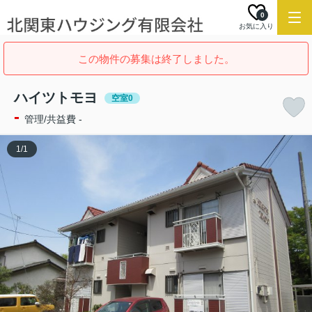
0
お気に入り
この物件の募集は終了しました。
ハイツトモヨ
空室0
-
管理/共益費 -
1
/
1