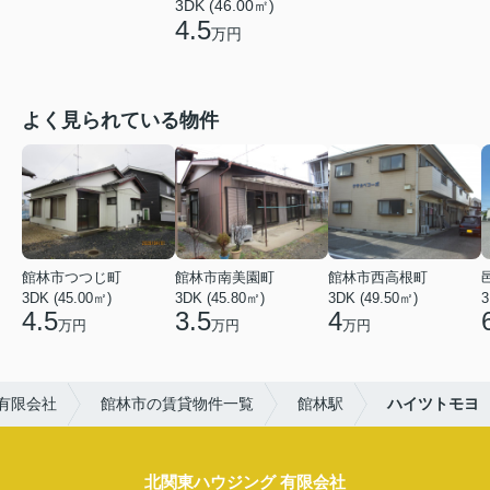
3DK (46.00㎡)
4.5
万円
よく見られている物件
館林市つつじ町
館林市南美園町
館林市西高根町
3DK (45.00㎡)
3DK (45.80㎡)
3DK (49.50㎡)
3
4.5
3.5
4
万円
万円
万円
有限会社
館林市の賃貸物件一覧
館林駅
ハイツトモヨ
北関東ハウジング 有限会社